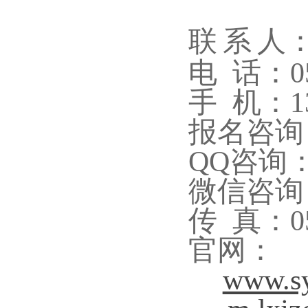
联
系
人
电
话：05
手
机：13
报名咨询
QQ咨询：9
微信咨询
传
真：05
官网：
www.sy