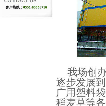
客户热线：
0551-65558710
我场创办
逐步发展到
广用塑料袋
稻麦草等各